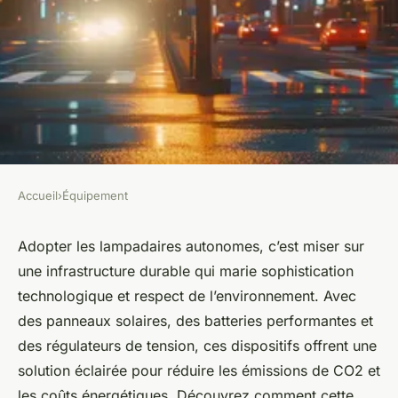
Accueil
›
Équipement
ÉQUIPEMENT
Lampadaire autonome: la clé
Adopter les lampadaires autonomes, c’est miser sur
une infrastructure durable qui marie sophistication
d'une infrastructure durable
technologique et respect de l’environnement. Avec
des panneaux solaires, des batteries performantes et
Mya
•
27 juin 2024
•
2 min de lecture
des régulateurs de tension, ces dispositifs offrent une
solution éclairée pour réduire les émissions de CO2 et
les coûts énergétiques. Découvrez comment cette