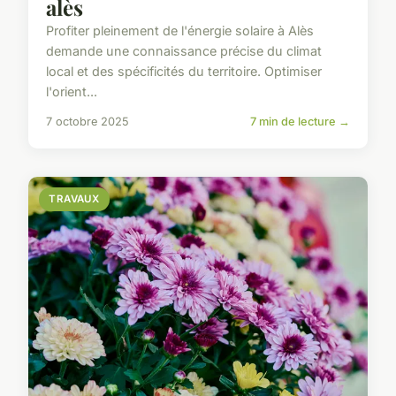
alès
Profiter pleinement de l'énergie solaire à Alès
demande une connaissance précise du climat
local et des spécificités du territoire. Optimiser
l'orient...
7 octobre 2025
7 min de lecture →
TRAVAUX