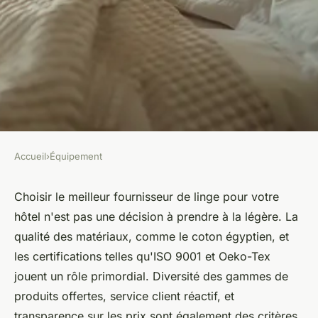
Accueil
›
Équipement
ÉQUIPEMENT
Comment choisir le meilleur
Choisir le meilleur fournisseur de linge pour votre
hôtel n'est pas une décision à prendre à la légère. La
fournisseur linge hotellerie
qualité des matériaux, comme le coton égyptien, et
les certifications telles qu'ISO 9001 et Oeko-Tex
Mya
•
23 juin 2024
•
2 min de lecture
jouent un rôle primordial. Diversité des gammes de
produits offertes, service client réactif, et
transparence sur les prix sont également des critères