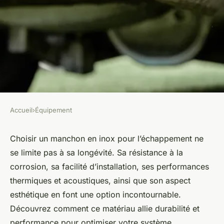
Accueil
›
Équipement
ÉQUIPEMENT
Top 5 raisons de choisir un
Choisir un manchon en inox pour l’échappement ne
se limite pas à sa longévité. Sa résistance à la
manchon en inox pour
corrosion, sa facilité d’installation, ses performances
l'échappement
thermiques et acoustiques, ainsi que son aspect
esthétique en font une option incontournable.
Mya
•
14 juillet 2025
•
6 min de lecture
Découvrez comment ce matériau allie durabilité et
performance pour optimiser votre système