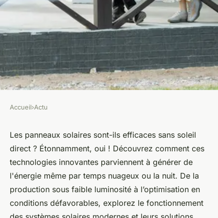
Accueil
›
Actu
ACTU
Panneau solaire sans soleil :
Les panneaux solaires sont-ils efficaces sans soleil
direct ? Étonnamment, oui ! Découvrez comment ces
comprendre son
technologies innovantes parviennent à générer de
fonctionnement
l'énergie même par temps nuageux ou la nuit. De la
production sous faible luminosité à l’optimisation en
Mya
•
11 juillet 2024
•
3 min de lecture
conditions défavorables, explorez le fonctionnement
des systèmes solaires modernes et leurs solutions