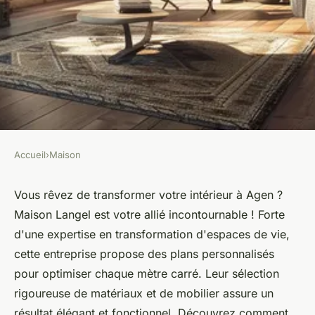
Accueil
›
Maison
MAISON
Rénovation intérieure à Agen :
Vous rêvez de transformer votre intérieur à Agen ?
Maison Langel est votre allié incontournable ! Forte
transformez votre espace avec
d'une expertise en transformation d'espaces de vie,
maison Langel
cette entreprise propose des plans personnalisés
pour optimiser chaque mètre carré. Leur sélection
Mya
•
19 juin 2024
•
3 min de lecture
rigoureuse de matériaux et de mobilier assure un
résultat élégant et fonctionnel. Découvrez comment