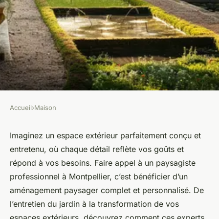
Accueil
›
Maison
MAISON
Paysagiste à Montpellier : des
Imaginez un espace extérieur parfaitement conçu et
entretenu, où chaque détail reflète vos goûts et
services complets pour votre
répond à vos besoins. Faire appel à un paysagiste
propriété
professionnel à Montpellier, c’est bénéficier d’un
aménagement paysager complet et personnalisé. De
Mya
•
30 juin 2024
•
2 min de lecture
l’entretien du jardin à la transformation de vos
espaces extérieurs, découvrez comment ces experts