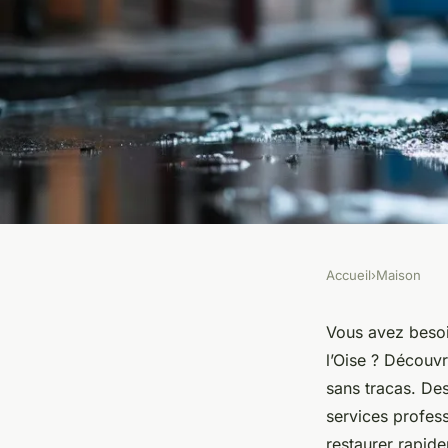
Accueil
›
Maison
MAISON
Les solutions rapide
Vous avez besoi
l’Oise ? Découv
débouchage de canal
sans tracas. De
services profes
restaurer rapid