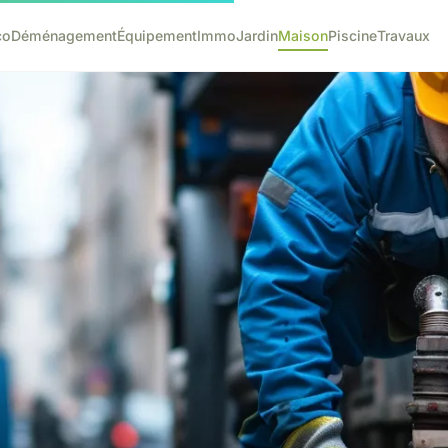
co
Déménagement
Équipement
Immo
Jardin
Maison
Piscine
Travaux