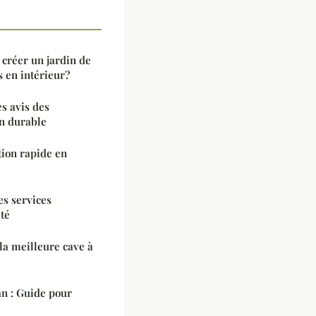
 créer un jardin de
s en intérieur?
es avis des
on durable
ution rapide en
es services
té
la meilleure cave à
an : Guide pour