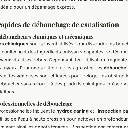
n idéale pour un dépannage express.
apides de débouchage de canalisation
e déboucheurs chimiques et mécaniques
s chimiques
sont souvent utilisés pour dissoudre les bouc
Ils contiennent des ingrédients puissants capables de décom
eveux et autres débris. Cependant, leur utilisation fréquente
tuyaux. Pour une solution moins agressive, les
déboucheu
 et les ventouses sont efficaces pour déloger les obstructi
éboucher sans recourir à des produits chimiques, préservant
lations.
ofessionnelles de débouchage
ofessionnelles incluent le
hydrocleaning
et l'
inspection p
ilise de l'eau à haute pression pour nettoyer en profondeur
liminant ainsi les dépôts tenaces. L'inspection par caméra 