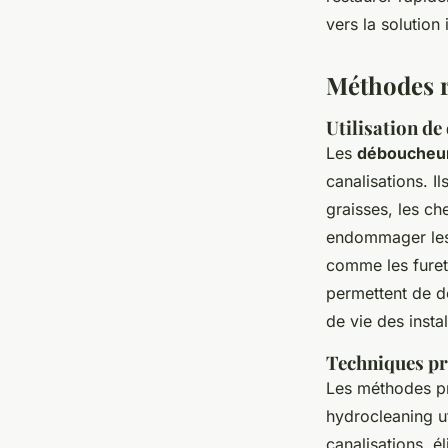
Mya
•
27 juin 2024
•
3 min de lecture
vers la solutio
Méthodes r
Utilisation d
Les
déboucheur
canalisations. 
graisses, les ch
endommager les 
comme les furets
permettent de d
de vie des instal
Techniques pr
Les méthodes pr
hydrocleaning ut
canalisations, é