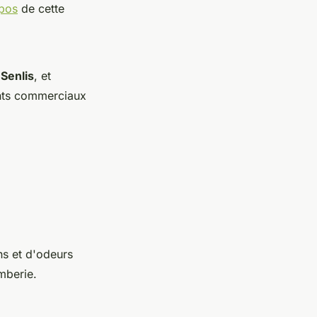
pos
de cette
,
Senlis
, et
ments commerciaux
s et d'odeurs
mberie.