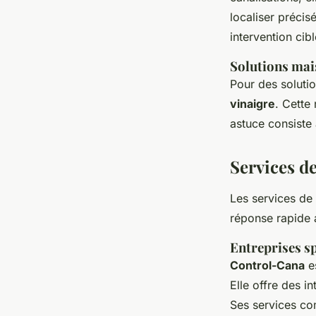
localiser précis
intervention cibl
Solutions mai
Pour des soluti
vinaigre
. Cette
astuce consiste 
Services d
Les services de
réponse rapide 
Entreprises sp
Control-Cana
es
Elle offre des i
Ses services co