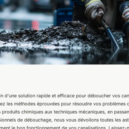
s pour le
n d'une solution rapide et efficace pour déboucher vos can
rez les méthodes éprouvées pour résoudre vos problèmes 
isation à Oise
s produits chimiques aux techniques mécaniques, en passan
sionnels de débouchage, nous vous dévoilons toutes les as
ement le bon fonctionnement de vos canalisations. Laissez-