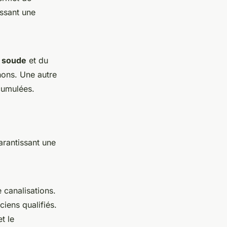
issant une
e soude
et du
hons. Une autre
ccumulées.
arantissant une
 canalisations.
ciens qualifiés.
t le