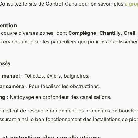
Consultez le site de Control-Cana pour en savoir plus
à pro
vention
e couvre diverses zones, dont
Compiègne
,
Chantilly
,
Creil
 intervient tant pour les particuliers que pour les établisse
osés
 manuel
: Toilettes, éviers, baignoires.
par caméra
: Pour localiser les obstructions.
ng
: Nettoyage en profondeur des canalisations.
rmettent de résoudre rapidement les problèmes de bouchon
surant ainsi le bon fonctionnement des installations de plo
et entretien des canalisations