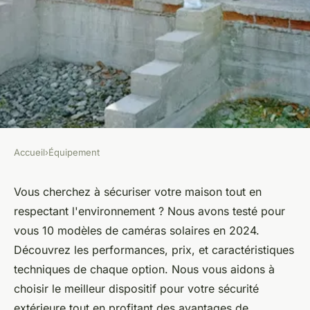
Accueil
›
Équipement
ÉQUIPEMENT
Caméra solaire : 10 modèles
Vous cherchez à sécuriser votre maison tout en
respectant l'environnement ? Nous avons testé pour
de surveillance testés en 2024
vous 10 modèles de caméras solaires en 2024.
Découvrez les performances, prix, et caractéristiques
Mya
•
22 juin 2024
•
3 min de lecture
techniques de chaque option. Nous vous aidons à
choisir le meilleur dispositif pour votre sécurité
extérieure tout en profitant des avantages de