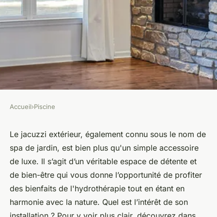
Accueil
›
Piscine
PISCINE
Transformez votre jardin en
Le jacuzzi extérieur, également connu sous le nom de
spa de jardin, est bien plus qu'un simple accessoire
oasis de relaxation avec un
de luxe. Il s’agit d’un véritable espace de détente et
jacuzzi extérieur
de bien-être qui vous donne l’opportunité de profiter
des bienfaits de l'hydrothérapie tout en étant en
Mya
•
22 juin 2024
•
3 min de lecture
harmonie avec la nature. Quel est l’intérêt de son
installation ? Pour y voir plus clair, découvrez dans