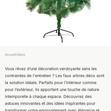
Accueil
›
Déco
DÉCO
Décorer avec des faux arbres
Vous rêvez d’une décoration verdoyante sans les
contraintes de l'entretien ? Les faux arbres déco sont
déco pour intérieur et
la solution idéale. Parfaits pour l’intérieur comme
extérieur
pour l’extérieur, ils apportent une touche de nature
intemporelle à chaque espace. Découvrez des
Mya
•
21 juin 2024
•
3 min de lecture
astuces innovantes et des idées inspirantes pour
transformer votre environnement avec élégance et