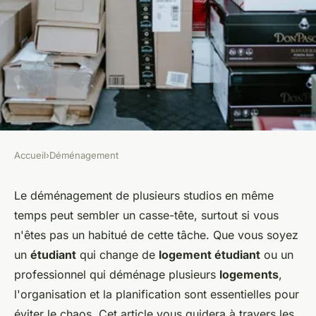
Accueil
›
Déménagement
DÉMÉNAGEMENT
Comment organiser le
Le déménagement de plusieurs studios en même
temps peut sembler un casse-tête, surtout si vous
déménagement de plusieurs
n'êtes pas un habitué de cette tâche. Que vous soyez
studios en même temps?
un
étudiant
qui change de
logement étudiant
ou un
professionnel qui déménage plusieurs
logements
,
Mya
•
5 juin 2024
•
6 min de lecture
l'organisation et la planification sont essentielles pour
éviter le chaos. Cet article vous guidera à travers les