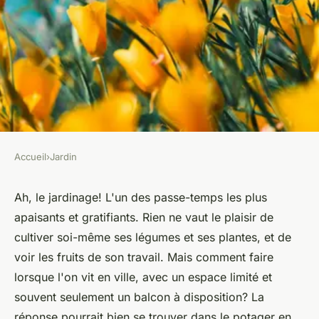
Accueil
›
Jardin
JARDIN
Comment utiliser des
Ah, le jardinage! L'un des passe-temps les plus
apaisants et gratifiants. Rien ne vaut le plaisir de
techniques de culture en
cultiver soi-même ses légumes et ses plantes, et de
lasagnes pour un jardin urbain
voir les fruits de son travail. Mais comment faire
en pots?
lorsque l'on vit en ville, avec un espace limité et
souvent seulement un balcon à disposition? La
Mya
•
5 juin 2024
•
6 min de lecture
réponse pourrait bien se trouver dans le potager en