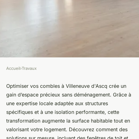
Accueil
›
Travaux
TRAVAUX
Aménagement combles
Optimiser vos combles à Villeneuve d'Ascq crée un
gain d’espace précieux sans déménagement. Grâce à
Villeneuve d'Ascq : optimiser
une expertise locale adaptée aux structures
votre espace habitable
spécifiques et à une isolation performante, cette
transformation augmente la surface habitable tout en
Mya
•
17 septembre 2025
•
6 min de lecture
valorisant votre logement. Découvrez comment des
solutions sur mesure, incluant des fenêtres de toit et