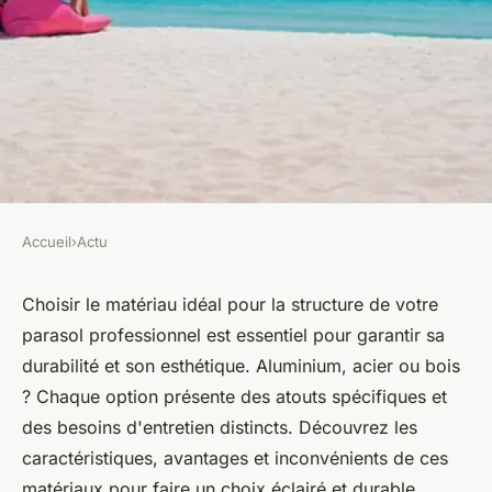
Accueil
›
Actu
ACTU
Parasol professionnel : quel
Choisir le matériau idéal pour la structure de votre
parasol professionnel est essentiel pour garantir sa
matériau choisir pour la
durabilité et son esthétique. Aluminium, acier ou bois
structure ?
? Chaque option présente des atouts spécifiques et
des besoins d'entretien distincts. Découvrez les
Mya
•
26 juin 2024
•
3 min de lecture
caractéristiques, avantages et inconvénients de ces
matériaux pour faire un choix éclairé et durable,