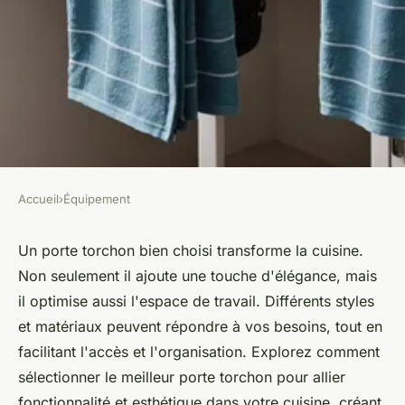
Accueil
›
Équipement
ÉQUIPEMENT
Optimisez votre cuisine avec
Un porte torchon bien choisi transforme la cuisine.
Non seulement il ajoute une touche d'élégance, mais
le meilleur porte torchon
il optimise aussi l'espace de travail. Différents styles
et matériaux peuvent répondre à vos besoins, tout en
Mya
•
13 février 2025
•
3 min de lecture
facilitant l'accès et l'organisation. Explorez comment
sélectionner le meilleur porte torchon pour allier
fonctionnalité et esthétique dans votre cuisine, créant