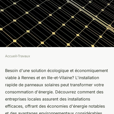
Accueil
›
Travaux
TRAVAUX
Installations rapides de
Besoin d'une solution écologique et économiquement
viable à Rennes et en Ille-et-Vilaine? L'installation
panneaux solaires à Rennes et
rapide de panneaux solaires peut transformer votre
Ille-et-Vilaine
consommation d'énergie. Découvrez comment des
entreprises locales assurent des installations
Mya
•
4 juillet 2024
•
2 min de lecture
efficaces, offrant des économies d'énergie notables
et des avantages environnementaux considérables.