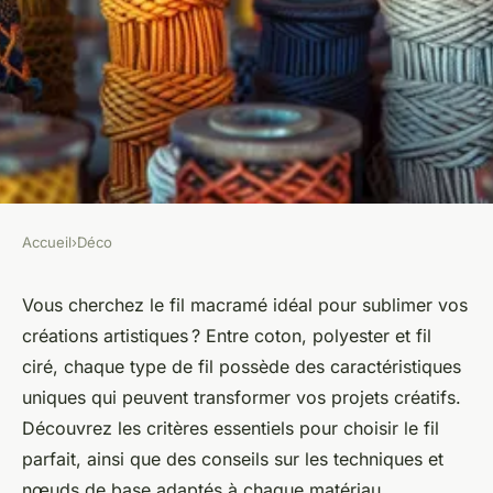
Accueil
›
Déco
DÉCO
Découvrez le fil macramé
Vous cherchez le fil macramé idéal pour sublimer vos
créations artistiques ? Entre coton, polyester et fil
idéal pour vos créations
ciré, chaque type de fil possède des caractéristiques
artistiques
uniques qui peuvent transformer vos projets créatifs.
Découvrez les critères essentiels pour choisir le fil
Mya
•
23 juin 2024
•
3 min de lecture
parfait, ainsi que des conseils sur les techniques et
nœuds de base adaptés à chaque matériau.