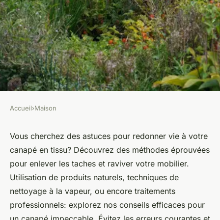
Accueil
›
Maison
MAISON
Comment nettoyer un canapé
Vous cherchez des astuces pour redonner vie à votre
canapé en tissu? Découvrez des méthodes éprouvées
en tissu : astuces et conseils
pour enlever les taches et raviver votre mobilier.
efficaces
Utilisation de produits naturels, techniques de
nettoyage à la vapeur, ou encore traitements
Mya
•
13 juin 2024
•
3 min de lecture
professionnels: explorez nos conseils efficaces pour
un canapé impeccable. Évitez les erreurs courantes et