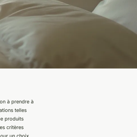
ion à prendre à
tions telles
e produits
es critères
our un choix