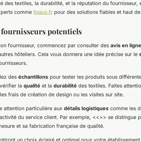
té des textiles, la durabilité, et la réputation du fournisseur,
experts comme
tissco.fr
pour des solutions fiables et haut 
 fournisseurs potentiels
 bon fournisseur, commencez par consulter des
avis en lign
utres hôteliers. Cela vous donnera une idée précise sur le
ournisseurs.
dez des
échantillons
pour tester les produits sous différent
érifier la
qualité
et la
durabilité
des textiles. Faites attent
es frais de création de design ou les visites sur site.
e attention particulière aux
détails logistiques
comme les dé
réactivité du service client. Par exemple, <<
>> se distingue p
mesure et sa fabrication française de qualité.
tiront un choix éclairé et optimal pour votre établissement