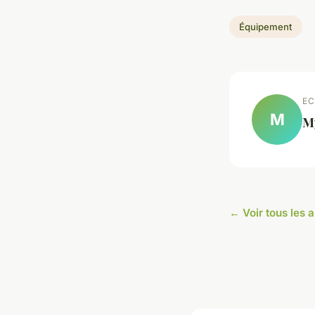
Équipement
EC
M
M
← Voir tous les 