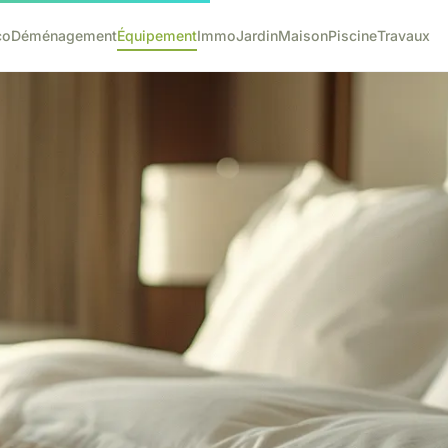
co
Déménagement
Équipement
Immo
Jardin
Maison
Piscine
Travaux