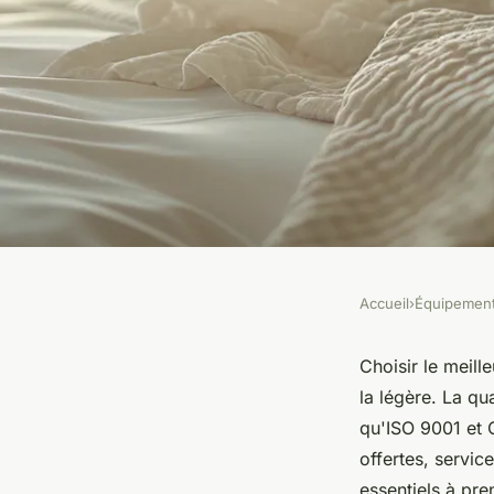
Accueil
›
Équipemen
ÉQUIPEMENT
Comment choisir le 
Choisir le meill
la légère. La qu
fournisseur linge ho
qu'ISO 9001 et 
offertes, servic
essentiels à pr