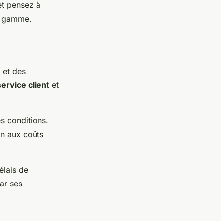
 et pensez à
de gamme.
e
et des
service client
et
es conditions.
ion aux coûts
lais de
ar ses
.