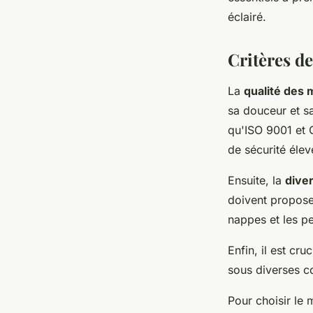
Mya
•
23 juin 2024
•
2 min de lecture
éclairé.
Critères de
La
qualité des 
sa douceur et sa 
qu'ISO 9001 et 
de sécurité élev
Ensuite, la
dive
doivent proposer
nappes et les pe
Enfin, il est cruc
sous diverses co
Pour choisir le 